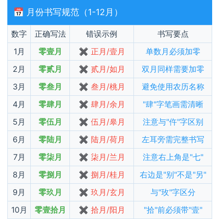
📅 月份书写规范（1-12月）
数字
正确写法
错误示例
书写要点
1月
零壹月
✖ 正月/壹月
单数月必须加零
2月
零贰月
✖ 贰月/如月
双月同样需要加零
3月
零叁月
✖ 叁月/桃月
避免使用农历名称
4月
零肆月
✖ 肆月/余月
"肆"字笔画需清晰
5月
零伍月
✖ 伍月/皋月
注意与"仵"字区别
6月
零陆月
✖ 陆月/荷月
左耳旁需完整书写
7月
零柒月
✖ 柒月/兰月
注意右上角是"七"
8月
零捌月
✖ 捌月/桂月
右边是"别"不是"另"
9月
零玖月
✖ 玖月/玄月
与"玫"字区分
10月
零壹拾月
✖ 拾月/阳月
"拾"前必须带"壹"