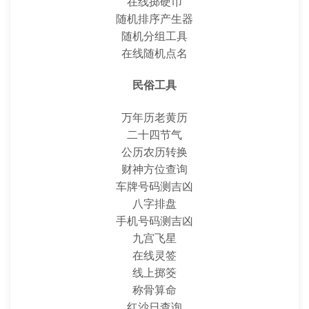
在线掷硬币
随机排序产生器
随机分组工具
在线随机点名
民俗工具
万年历老黄历
二十四节气
公历农历转换
财神方位查询
车牌号码测吉凶
八字排盘
手机号码测吉凶
九宫飞星
在线灵签
线上掷筊
称骨算命
红沙日查询