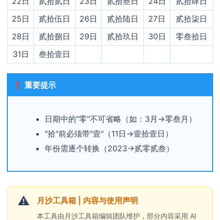
22日
贰拾贰日
23日
贰拾叁日
24日
贰拾肆日
25日
贰拾伍日
26日
贰拾陆日
27日
贰拾柒日
28日
贰拾捌日
29日
贰拾玖日
30日
零叁拾日
31日
叁拾壹日
❗ 重要提示
日期中的"零"不可省略（如：3月→零叁月）
"拾"前必须带"壹"（11日→壹拾壹日）
年份需逐个转换（2023→贰零贰叁）
⚠️
月沙工具箱 | 内容与使用声明
本工具由月沙工具箱编辑团队维护，部分内容采用 AI