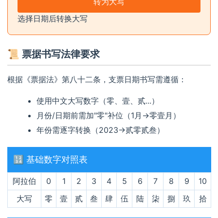
选择日期后转换大写
📜 票据书写法律要求
根据《票据法》第八十二条，支票日期书写需遵循：
使用中文大写数字（零、壹、贰...）
月份/日期前需加"零"补位（1月→零壹月）
年份需逐字转换（2023→贰零贰叁）
🔢 基础数字对照表
阿拉伯
0
1
2
3
4
5
6
7
8
9
10
大写
零
壹
贰
叁
肆
伍
陆
柒
捌
玖
拾